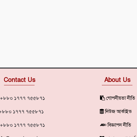
Contact Us
About Us
+৮৮০ ১৭৭৭ ৭৫৫৮৭১
গোপনীয়তা নীতি
+৮৮০ ১৭৭৭ ৭৫৫৮৭১
নিউজ আর্কাইভ
+৮৮০ ১৭৭৭ ৭৫৫৮৭১
বিজ্ঞাপন নীতি