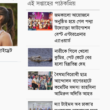
এই সপ্তাহের পাঠকপ্রিয়
জমকালো আয়োজনে
অনুষ্ঠিত হয়ে গেল পদ্মা
উদ্যোক্তা ফাউন্ডেশন
বেস্ট এন্টারপ্রেনার
এ্যাওয়ার্ড
াইড্রেট
নারীকে গিলে খেলো
কুমির, পেট কেটে বের
হলো ছিন্নভিন্ন দেহ
বৈষম্যবিরোধী ছাত্র
আন্দোলন বাগেরহাটে
কমেটির সদস্য তাহসিনা
আমিরুন অদিতি আহত
দ্যা টাইমস অব ঢাকা'র