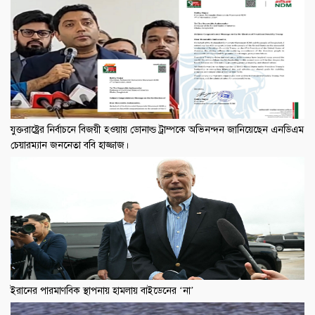
যুক্তরাষ্ট্রের নির্বাচনে বিজয়ী হওয়ায় ডোনাল্ড ট্রাম্পকে অভিনন্দন জানিয়েছেন এনডিএম
চেয়ারম্যান জননেতা ববি হাজ্জাজ।
ইরানের পারমাণবিক স্থাপনায় হামলায় বাইডেনের ‘না’