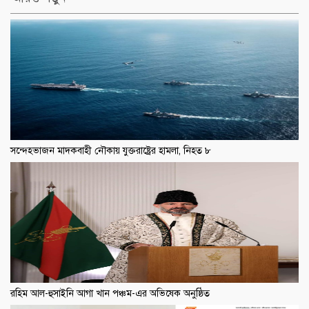
সন্দেহভাজন মাদকবাহী নৌকায় যুক্তরাষ্ট্রের হামলা, নিহত ৮
রহিম আল-হুসাইনি আগা খান পঞ্চম-এর অভিষেক অনুষ্ঠিত