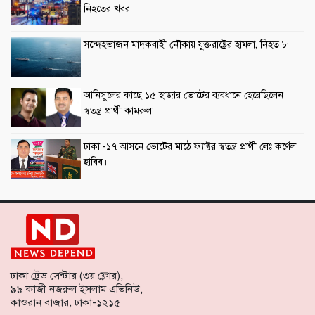
নিহতের খবর
সন্দেহভাজন মাদকবাহী নৌকায় যুক্তরাষ্ট্রের হামলা, নিহত ৮
আনিসুলের কাছে ১৫ হাজার ভোটের ব্যবধানে হেরেছিলেন
স্বতন্ত্র প্রার্থী কামরুল
ঢাকা -১৭ আসনে ভোটের মাঠে ফ্যাক্টর স্বতন্ত্র প্রার্থী লেঃ কর্ণেল
হাবিব।
ঢাকা ট্রেড সেন্টার (৩য় ফ্লোর),
৯৯ কাজী নজরুল ইসলাম এভিনিউ,
কাওরান বাজার, ঢাকা-১২১৫